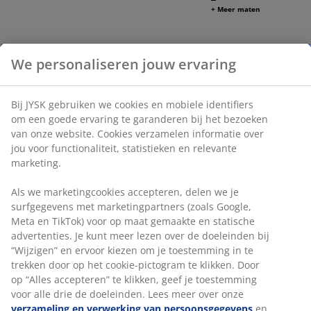
+ Meer maten
We personaliseren jouw ervaring
Kerstcadeau-ideeën voor heren
Sommige van de beste cadeaus zijn vaak praktische én
Bij JYSK gebruiken we cookies en mobiele identifiers
kwalitatieve producten die het dagelijks leven
om een goede ervaring te garanderen bij het bezoeken
makkelijker maken of een vleugje luxe toevoegen. Denk
van onze website. Cookies verzamelen informatie over
na over hun hobby’s, levensstijl en wat ze misschien
jou voor functionaliteit, statistieken en relevante
goed kunnen gebruiken.
marketing.
Hecht de ontvanger veel waarde aan comfort? Dan zijn
Als we marketingcookies accepteren, delen we je
een warme plaid, gezellige pantoffels of kwaliteitsvolle
surfgegevens met marketingpartners (zoals Google,
handdoeken een perfecte keuze. Gaat hij meer voor
Meta en TikTok) voor op maat gemaakte en statische
functionaliteit? Kies dan voor stijlvolle
advertenties. Je kunt meer lezen over de doeleinden bij
opbergoplossingen of multifunctionele
“Wijzigen” en ervoor kiezen om je toestemming in te
keukenaccessoires. Woondecoratie zoals mooie
trekken door op het cookie-pictogram te klikken. Door
sierkussens of praktische manden kunnen ook een
op “Alles accepteren” te klikken, geef je toestemming
goed idee zijn.
voor alle drie de doeleinden. Lees meer over onze
verzameling en verwerking van persoonsgegevens
en