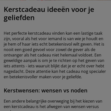
eubelonderhoud
uitenverlichting
nsectenhorren
oeslakens
edbodems
rlichting
Kerstcadeau ideeën voor je
aamfolie
amping
leerkasten
attenbodems
uishoud
geliefden
ccessoires
laapkamermeubelen
indermatrassen
inderkamer
Het perfecte kerstcadeau vinden kan een lastige taak
inderbedden
assen/strijken
zijn, vooral als het voor iemand is van wie je houdt en
je hem of haar iets echt betekenisvol wilt geven. Het is
nooit een goed gevoel voor zowel de gever als de
uisdierartikelen
ontvanger als het cadeau niet helemaal voldoet. Een
geweldige aanpak is om je te richten op het geven van
iets attents - iets waaruit blijkt dat je er echt over hebt
nagedacht. Deze attentie kan het cadeau nog specialer
en betekenisvoller maken voor je geliefde.
Kerstwensen: wensen vs noden
Een andere belangrijke overweging bij het kiezen van
een kerstcadeau is het afwegen van wensen versus