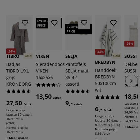
EVERYDAY LOW
PRICE
EVERYDAY LOW
PRICE
-26%
-26%
-33%
TIBRO
VIKEN
SELJA
SUSSI
Gold
Gold
BREDBYN
Badjas
Sieradendoos
Pantoffels
Dekbed
Handdoek
TIBRO L/XL
VIKEN
SELJA maat
SUSSI
BREDBYN
grijs
16x25x6
35-42
140x20
50x100cm
KRONBORG
assorti
wit
13,50
18,5
/stuk
27,50
9,-
Laagste pr
/stuk
/stuk
6,-
laatste 30
Laagste prijs
/stuk
24,99 /set
laatste 30 dagen:
Laagste prijs
Normale pr
36,99 /stuk
laatste 30 dagen:
24,99 /set
(-26%)
8,99 /stuk (-33%)
+ Meer m
Normale prijs:
Normale prijs:
36,99 /stuk
8,99 /stuk
+ Meer maten