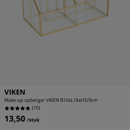
eubelonderhoud
uitenverlichting
nsectenhorren
oeslakens
edbodems
rlichting
aamfolie
amping
leerkasten
attenbodems
uishoud
ccessoires
laapkamermeubelen
indermatrassen
inderkamer
inderbedden
assen/strijken
uisdierartikelen
VIKEN
Make-up opberger VIKEN B10xL18xH5/9cm
(
10
)
13,50
/stuk