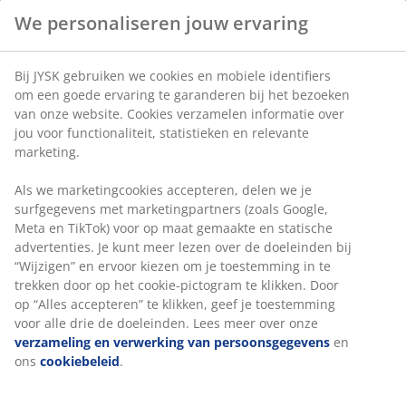
Flexibele bezorgopties
We personaliseren jouw ervaring
Snelle en gemakkelijke bezorgopties
Bij JYSK gebruiken we cookies en mobiele identifiers
Artikelnummer: 2902801
om een goede ervaring te garanderen bij het bezoeken
van onze website. Cookies verzamelen informatie over
jou voor functionaliteit, statistieken en relevante
marketing.
Specificaties
Als we marketingcookies accepteren, delen we je
surfgegevens met marketingpartners (zoals Google,
Meta en TikTok) voor op maat gemaakte en statische
Beoordelingen
advertenties. Je kunt meer lezen over de doeleinden bij
“Wijzigen” en ervoor kiezen om je toestemming in te
(
1
)
trekken door op het cookie-pictogram te klikken. Door
op “Alles accepteren” te klikken, geef je toestemming
voor alle drie de doeleinden. Lees meer over onze
verzameling en verwerking van persoonsgegevens
en
Levering
ons
cookiebeleid
.