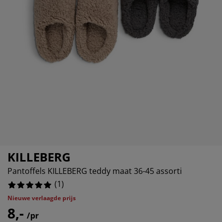
eubelonderhoud
uitenverlichting
nsectenhorren
oeslakens
edbodems
rlichting
aamfolie
amping
leerkasten
attenbodems
uishoud
ccessoires
laapkamermeubelen
indermatrassen
inderkamer
inderbedden
assen/strijken
uisdierartikelen
KILLEBERG
Pantoffels KILLEBERG teddy maat 36-45 assorti
(
1
)
Nieuwe verlaagde prijs
8,-
/pr