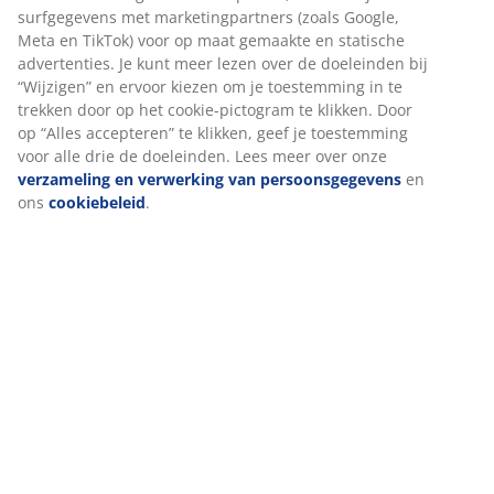
We personaliseren jouw ervaring
Over het merk
Bij JYSK gebruiken we cookies en mobiele identifiers om een
goede ervaring te garanderen bij het bezoeken van onze
website. Cookies verzamelen informatie over jou voor
Levering
functionaliteit, statistieken en relevante marketing.
Als we marketingcookies accepteren, delen we je surfgegevens
met marketingpartners (zoals Google, Meta en TikTok) voor op
maat gemaakte en statische advertenties. Je kunt meer lezen
over de doeleinden bij “Wijzigen” en ervoor kiezen om je
toestemming in te trekken door op het cookie-pictogram te
klikken. Door op “Alles accepteren” te klikken, geef je
toestemming voor alle drie de doeleinden. Lees meer over onze
verzameling en verwerking van persoonsgegevens
en ons
cookiebeleid
.