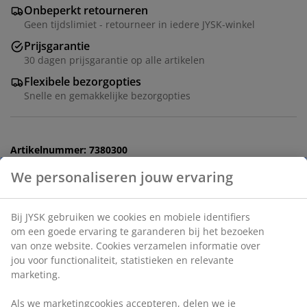
Onbeperkt retourneren
Geen tijdslimiet - retourneer in iedere JYSK-winkel
Prijsgarantie
30 dagen prijsgarantie op alle artikelen
Flexibele bezorgopties
Snelle en gemakkelijke bezorgopties
Artikelnummer: 7380300
Specificaties
Beoordelingen
(
10
)