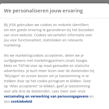
We personaliseren jouw ervaring
Witte schaal in aardewerk. met drie vakken, wat het
ideaal maakt voor het serveren van diverse hapjes. Ø22
Bij JYSK gebruiken we cookies en mobiele identifiers
x H4 cm
om een goede ervaring te garanderen bij het bezoeken
van onze website. Cookies verzamelen informatie over
Artikelnummer: 4912442
jou voor functionaliteit, statistieken en relevante
marketing.
Als we marketingcookies accepteren, delen we je
Specificaties
surfgegevens met marketingpartners (zoals Google,
Meta en TikTok) voor op maat gemaakte en statische
advertenties. Je kunt meer lezen over de doeleinden bij
“Wijzigen” en ervoor kiezen om je toestemming in te
Beoordelingen
trekken door op het cookie-pictogram te klikken. Door
op “Alles accepteren” te klikken, geef je toestemming
(
4
)
voor alle drie de doeleinden. Lees meer over onze
verzameling en verwerking van persoonsgegevens
en
ons
cookiebeleid
.
Levering