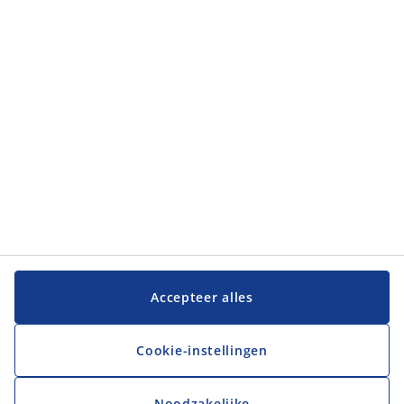
Klantendienst
JYSK
JYSK
Hoofdkantoor
Volg JYSK
Taal
Accepteer alles
Cookie-instellingen
Noodzakelijke