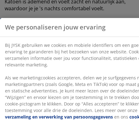
Katoen is ademend en voelt zacht en natuurlijk aan,
waardoor je je 's nachts comfortabel voelt.
Wassen
Het dekbed kan in de wasmachine worden gewassen
op 60 °C om het fris en schoon te houden. Wassen op
60 °C of hoger verwijdert ongewenste huisstofmijten
uit de stof. Gebruik een geschikt wasmiddel voor
synthetische vulling.
OEKO-TEX® STANDARD 100
Dit product is OEKO-TEX® STANDARD 100-
gecertificeerd. Dit betekent dat elk onderdeel is getest
door onafhankelijke OEKO-TEX®-instituten en voldoet
aan strenge limieten voor schadelijke stoffen.
®
Høie
®
Høie
wordt gekenmerkt door een hart dat geworteld
is in Noorwegen. De geschiedenis van het merk gaat
terug tot 1850 en staat sindsdien bekend om een
combinatie van hoge kwaliteit, comfort en