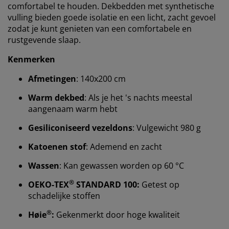
comfortabel te houden. Dekbedden met synthetische
vulling bieden goede isolatie en een licht, zacht gevoel
zodat je kunt genieten van een comfortabele en
rustgevende slaap.
Kenmerken
Afmetingen
: 140x200 cm
Warm dekbed
: Als je het 's nachts meestal
aangenaam warm hebt
Gesiliconiseerd vezeldons
: Vulgewicht 980 g
Katoenen stof
: Ademend en zacht
Wassen
: Kan gewassen worden op 60 °C
®
OEKO-TEX
STANDARD 100:
Getest op
We personaliseren jouw ervaring
schadelijke stoffen
®
Høie
:
Gekenmerkt door hoge kwaliteit
Bij JYSK gebruiken we cookies en mobiele identifiers