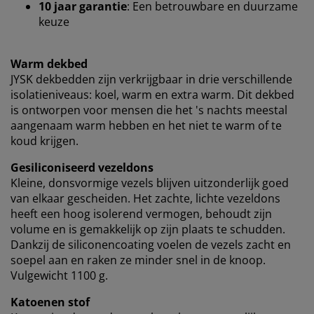
om een goede ervaring te garanderen bij het bezoeken
10 jaar garantie
: Een betrouwbare en duurzame
van onze website. Cookies verzamelen informatie over
keuze
jou voor functionaliteit, statistieken en relevante
marketing.
Warm dekbed
JYSK dekbedden zijn verkrijgbaar in drie verschillende
Als we marketingcookies accepteren, delen we je
surfgegevens met marketingpartners (zoals Google,
isolatieniveaus: koel, warm en extra warm. Dit dekbed
Meta en TikTok) voor op maat gemaakte en statische
is ontworpen voor mensen die het 's nachts meestal
advertenties. Je kunt meer lezen over de doeleinden bij
aangenaam warm hebben en het niet te warm of te
“Wijzigen” en ervoor kiezen om je toestemming in te
koud krijgen.
trekken door op het cookie-pictogram te klikken. Door
Gesiliconiseerd vezeldons
op “Alles accepteren” te klikken, geef je toestemming
voor alle drie de doeleinden. Lees meer over onze
Kleine, donsvormige vezels blijven uitzonderlijk goed
verzameling en verwerking van persoonsgegevens
en
van elkaar gescheiden. Het zachte, lichte vezeldons
ons
cookiebeleid
.
heeft een hoog isolerend vermogen, behoudt zijn
volume en is gemakkelijk op zijn plaats te schudden.
Dankzij de siliconencoating voelen de vezels zacht en
soepel aan en raken ze minder snel in de knoop.
Vulgewicht 1100 g.
Katoenen stof