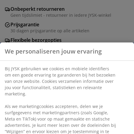
Onbeperkt retourneren
Geen tijdslimiet - retourneer in iedere JYSK-winkel
Prijsgarantie
30 dagen prijsgarantie op alle artikelen
Flexibele bezorgopties
Snelle en gemakkelijke bezorgopties
Artikelnummer: 2763900
Specificaties
Beoordelingen
(
18
)