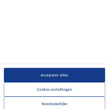
JYSK
JYSK
Hoofdkantoor
Volg JYSK
Taal