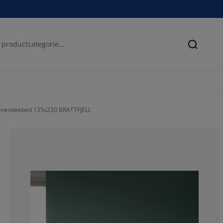
Zoeken
oenendekbed 135x220 BRATTFJELL
82.42229367631