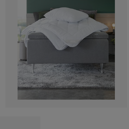
10.50375133976
4.180064308681
0.857449088960
2.036441586280