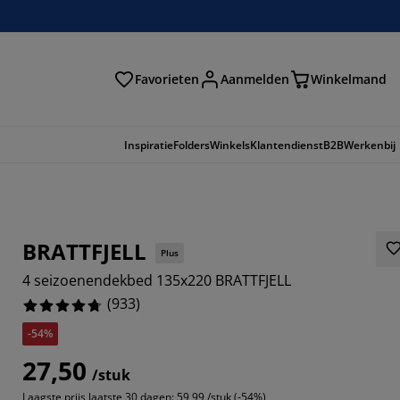
Favorieten
Aanmelden
Winkelmand
Inspiratie
Folders
Winkels
Klantendienst
B2B
Werkenbij
BRATTFJELL
Plus
4 seizoenendekbed 135x220 BRATTFJELL
(
933
)
-54%
27,50
298%
/stuk
Laagste prijs laatste 30 dagen:
59,99 /stuk (-54%)