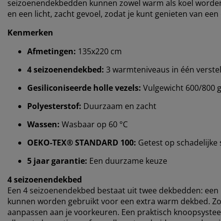
seizoenendekbedden kunnen zowel warm als koel worden in
en een licht, zacht gevoel, zodat je kunt genieten van ee
Kenmerken
Afmetingen:
135x220 cm
4 seizoenendekbed:
3 warmteniveaus in één verste
Gesiliconiseerde holle vezels:
Vulgewicht 600/800 
Polyesterstof:
Duurzaam en zacht
Wassen:
Wasbaar op 60 °C
OEKO-TEX® STANDARD 100:
Getest op schadelijke 
5 jaar garantie:
Een duurzame keuze
4 seizoenendekbed
Een 4 seizoenendekbed bestaat uit twee dekbedden: een 
kunnen worden gebruikt voor een extra warm dekbed. Zo k
aanpassen aan je voorkeuren. Een praktisch knoopsyste