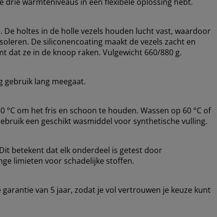
je drie warmteniveaus in één flexibele oplossing hebt.
e. De holtes in de holle vezels houden lucht vast, waardoor
 isoleren. De siliconencoating maakt de vezels zacht en
 dat ze in de knoop raken. Vulgewicht 660/880 g.
ig gebruik lang meegaat.
 °C om het fris en schoon te houden. Wassen op 60 °C of
Gebruik een geschikt wasmiddel voor synthetische vulling.
it betekent dat elk onderdeel is getest door
ge limieten voor schadelijke stoffen.
arantie van 5 jaar, zodat je vol vertrouwen je keuze kunt