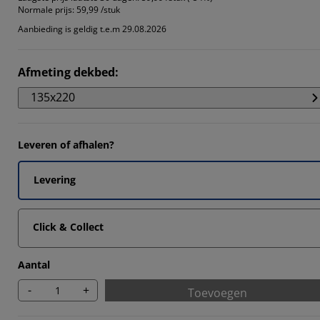
4202%
Normale prijs:
59,99 /stuk
Aanbieding is geldig t.e.m 29.08.2026
672%
343%
Afmeting dekbed
:
8145%
135x220
Leveren of afhalen?
Levering
Click & Collect
Aantal
-
+
Toevoegen