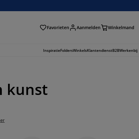
Favorieten
Aanmelden
Winkelmand
Inspiratie
Folders
Winkels
Klantendienst
B2B
Werkenbij
n kunst
der