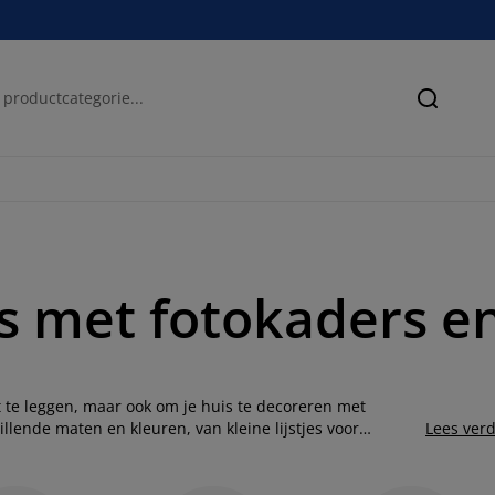
Zoeken
is met fotokaders e
t te leggen, maar ook om je huis te decoreren met
llende maten en kleuren, van kleine lijstjes voor
Lees ver
kunstwerken. In ons assortiment vind je ook een
nze kaders, waardoor je gemakkelijk een unieke en
ren met onze betaalbare en stijlvolle fotokaders en