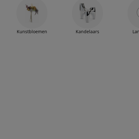
Kunstbloemen
Kandelaars
La