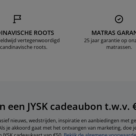
INAVISCHE ROOTS
MATRAS GARAN
ereldwijd vertegenwoordigd
25 jaar garantie op o
candinavische roots.
matrassen.
n een JYSK cadeaubon t.w.v. 
sief nieuws, wedstrijden, inspiratie en aanbiedingen met 
Als je akkoord gaat met het ontvangen van marketing, doe 
en JYSK cadeaukaart van €50.
Bekijk de algemene voorwaarden