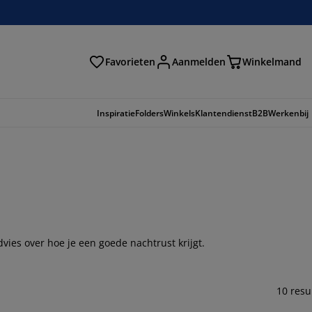
Favorieten
Aanmelden
Winkelmand
Inspiratie
Folders
Winkels
Klantendienst
B2B
Werkenbij
vies over hoe je een goede nachtrust krijgt.
10 resu