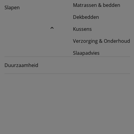
ubelonderhoud
itenverlichting
sectenhorren
eslakens
edbodems
rlichting
Matrassen & bedden
Slapen
amfolie
mping
Dekbedden
eerkasten
ttenbodems
ishoud
Kussens
cessoires
aapkamermeubelen
ndermatrassen
nderkamer
Verzorging & Onderhoud
nderbedden
ssen/strijken
Slaapadvies
isdierartikelen
Duurzaamheid