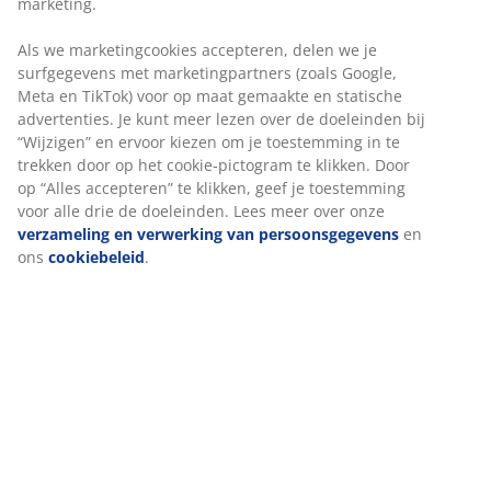
marketing.
Als we marketingcookies accepteren, delen we je
surfgegevens met marketingpartners (zoals Google,
Meta en TikTok) voor op maat gemaakte en statische
advertenties. Je kunt meer lezen over de doeleinden bij
“Wijzigen” en ervoor kiezen om je toestemming in te
trekken door op het cookie-pictogram te klikken. Door
op “Alles accepteren” te klikken, geef je toestemming
Verkoelende slaaptips en producten voor
voor alle drie de doeleinden. Lees meer over onze
zwoele zomernachten
verzameling en verwerking van persoonsgegevens
en
ons
cookiebeleid
.
9 tips om het hoofd koel te houden tijdens warme
zomernachten.
Lees verder