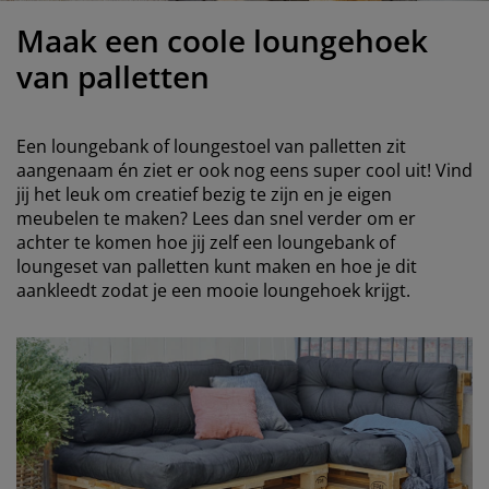
eubelonderhoud
uitenverlichting
nsectenhorren
oeslakens
edbodems
rlichting
Maak een coole loungehoek
aamfolie
amping
leerkasten
attenbodems
uishoud
van palletten
ccessoires
laapkamermeubelen
indermatrassen
inderkamer
Een loungebank of loungestoel van palletten zit
inderbedden
assen/strijken
aangenaam én ziet er ook nog eens super cool uit! Vind
jij het leuk om creatief bezig te zijn en je eigen
meubelen te maken? Lees dan snel verder om er
uisdierartikelen
achter te komen hoe jij zelf een loungebank of
loungeset van palletten kunt maken en hoe je dit
aankleedt zodat je een mooie loungehoek krijgt.