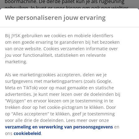
boormachine. De derde pallet kun je als rugleuning
gebruiken. Je kunt er voor kiezen om ook nog wieltjes
onder de palletbank te maken, zodat de bank
We personaliseren jouw ervaring
gemakkelijk verplaatsbaar is.
Bij JYSK gebruiken we cookies en mobiele identifiers
3. Vind de juiste palletkussens
om een goede ervaring te garanderen bij het bezoeken
van onze website. Cookies verzamelen informatie over
Heb je jouw loungehoek van palletten klaar? Dan wil je
jou voor functionaliteit, statistieken en relevante
er natuurlijk wel comfortabel op kunnen zitten. Koop
marketing.
een aantal zitkussens en rugkussens. Ze moeten niet
alleen passen bij de grootte van het palletmeubel dat je
Als we marketingcookies accepteren, delen we je
aan het bouwen bent, maar ook groot genoeg zijn
surfgegevens met marketingpartners (zoals Google,
zodat je de kieren tussen de planken in de zitting niet
Meta en TikTok) voor op maat gemaakte en statische
voelt. En dik genoeg, zodat je de planken niet tegen je
advertenties. Je kunt meer lezen over de doeleinden bij
rug voelt. De stof moet sterk, maar toch zacht zijn.
“Wijzigen” en ervoor kiezen om je toestemming in te
trekken door op het cookie-pictogram te klikken. Door
Kies bijvoorbeeld voor onze
op “Alles accepteren” te klikken, geef je toestemming
zachte, dikke palletkussens SKJERPE
.
voor alle drie de doeleinden. Lees meer over onze
verzameling en verwerking van persoonsgegevens
en
ons
cookiebeleid
.