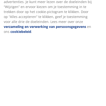
voorraad strekt
advertenties. Je kunt meer lezen over de doeleinden bij
EVERYDAY LOW
PRICE
“Wijzigen” en ervoor kiezen om je toestemming in te
EVERYDAY LOW
PRICE
trekken door op het cookie-pictogram te klikken. Door
KENT
JONNY
GLENTE
op “Alles accepteren” te klikken, geef je toestemming
Lamp op
Batterijlamp
Batterijlamp
voor alle drie de doeleinden. Lees meer over onze
batterijen
JONNY
GLENTE
verzameling en verwerking van persoonsgegevens
en
KENT
Ø15xH18cm
Ø18xH28cm
ons
cookiebeleid
.
Ø16xH25cm
m/timer
assorti
groen
m/touch en
10,-
7,50
timer
/stuk
/stuk
Inclusief
Laagste prijs
laatste 30 dagen:
recyclagebijdrage
15,- /stuk (-50%)
13,50
t.w.v.: 0.01 €
Normale prijs:
/stuk
15,- /stuk
Inclusief
Inclusief
recyclagebijdrage
recyclagebijdrage
t.w.v.: 0.01 €
t.w.v.: 0.01 €
4. Zachte accenten: Plaids, bedspreien