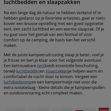
luchtbedden en slaapzakken
Na een lange dag de natuur te hebben verkend of te
hebben gedanst op je favoriete artiesten, gaat er niets
boven een knusse opstelling met een goed opgezette
tent, een zacht luchtbed en een warme slaapzak. Of je
nu gaat voor het gemak van een festival of voor
comfort op de camping, de basis kan het verschil
maken.
Met de juiste kampeeruitrusting slaap je beter, voel je
je frisser en ben je klaar voor het volgende avontuur.
Een betrouwbare
tent
biedt essentiële beschutting,
terwijl
luchtbedden
en
slaapzakken
je helpen warm en
comfortabel de nacht door te komen. Vergeet een
luchtbedpomp
en een kampeermatje niet voor die
extra isolatielaag - kleine details die je kampeerspullen
en outdoorervaring echt compleet maken.
Zolang d