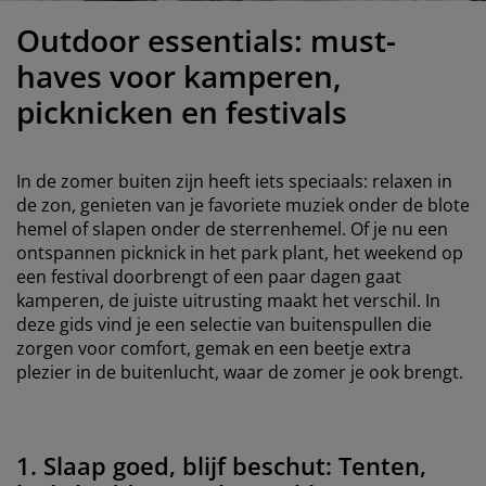
eubelonderhoud
uitenverlichting
nsectenhorren
oeslakens
edbodems
rlichting
Outdoor essentials: must-
aamfolie
amping
leerkasten
attenbodems
uishoud
haves voor kamperen,
picknicken en festivals
ccessoires
laapkamermeubelen
indermatrassen
inderkamer
inderbedden
assen/strijken
In de zomer buiten zijn heeft iets speciaals: relaxen in
de zon, genieten van je favoriete muziek onder de blote
uisdierartikelen
hemel of slapen onder de sterrenhemel. Of je nu een
ontspannen picknick in het park plant, het weekend op
een festival doorbrengt of een paar dagen gaat
kamperen, de juiste uitrusting maakt het verschil. In
deze gids vind je een selectie van buitenspullen die
zorgen voor comfort, gemak en een beetje extra
plezier in de buitenlucht, waar de zomer je ook brengt.
1. Slaap goed, blijf beschut: Tenten,