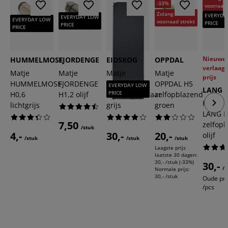
-33%
voorraad 
Zolang de
EVERYDA
EVERYDAY LOW
EVERYDAY LOW
voorraad strekt
PRICE
PRICE
PRICE
Nieuwe
HUMMELMOSE
FJORDENGE
EIDSKOG
OPPDAL
verlaag
Matje
Matje
Matje
Matje
prijs
HUMMELMOSE
FJORDENGE
EIDSKOG H5
OPPDAL H5
EVERYDAY LOW
LANG
PRICE
H0,6
H1,2 olijf
zelfopblaasbaar
zelfopblazend
Rolmat
lichtgrijs
grijs
groen
LANG H
7,50
zelfop
/stuk
4,-
30,-
20,-
olijf
/stuk
/stuk
/stuk
Laagste prijs
laatste 30 dagen:
30,- /stuk (-33%)
30,-
/s
Normale prijs:
30,- /stuk
Oude prij
/pcs