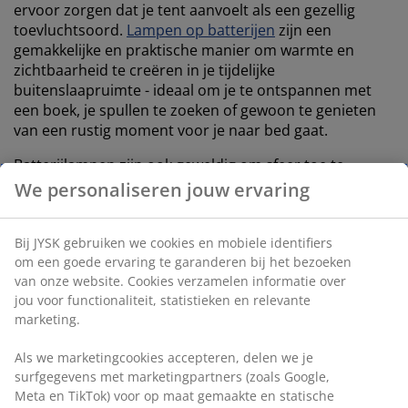
ervoor zorgen dat je tent aanvoelt als een gezellig
toevluchtsoord.
Lampen op batterijen
zijn een
gemakkelijke en praktische manier om warmte en
zichtbaarheid te creëren in je tijdelijke
buitenslaapruimte - ideaal om je te ontspannen met
een boek, je spullen te zoeken of gewoon te genieten
van een rustig moment voor je naar bed gaat.
Batterijlampen zijn ook geweldig om sfeer toe te
voegen aan een avondpicknick of om de weg terug
We personaliseren jouw ervaring
naar je plek op een festival te verlichten. Omdat je geen
kabels of stroombronnen nodig hebt, zijn deze lampen
Bij JYSK gebruiken we cookies en mobiele identifiers
vaak een essentieel, onmisbaar onderdeel van je
om een goede ervaring te garanderen bij het bezoeken
outdooruitrusting - compact, draagbaar en altijd klaar
van onze website. Cookies verzamelen informatie over
wanneer je ze nodig hebt.
jou voor functionaliteit, statistieken en relevante
marketing.
Als we marketingcookies accepteren, delen we je
surfgegevens met marketingpartners (zoals Google,
-50%
Meta en TikTok) voor op maat gemaakte en statische
Zolang de