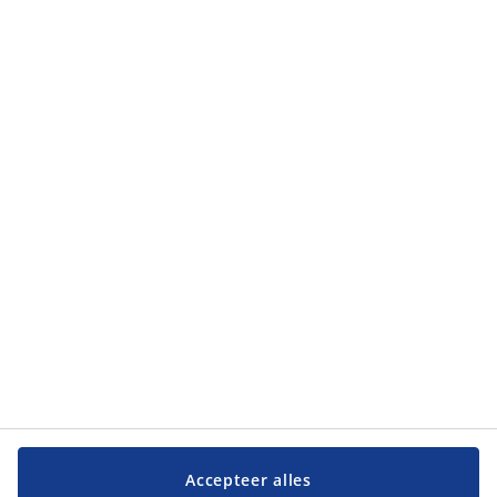
Categorieën
Categorieën
Klantendienst
Klantendienst
JYSK
JYSK
Hoofdkantoor
Volg JYSK
Taal
Accepteer alles