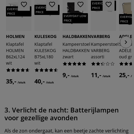
EVERYDAY LOW
EVERYDAY LOW
PRICE
EVERYDAY LOW
PRICE
PRICE
EVERYDAY LOW
EVERYDA
PRICE
PRICE
HOLMEN
KULESKOG
HALDBAKKEN
VARBERG
ADELE
Klaptafel
Klaptafel
Kampeerstoel
Kampeerstoel
Strands
HOLMEN
KULESKOG
HALDBAKKEN
VARBERG
ADELE
B62xL124
B75xL180
zwart
assorti
oud gr
wit
wit
9,-
11,-
25,-
/stuk
/stuk
/s
35,-
40,-
/stuk
/stuk
3. Verlicht de nacht: Batterijlampen
voor gezellige avonden
Als de zon ondergaat, kan een beetje zachte verlichting