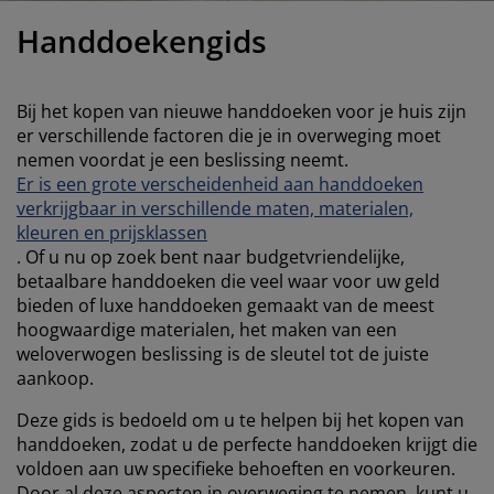
eubelonderhoud
uitenverlichting
nsectenhorren
oeslakens
edbodems
rlichting
Handdoekengids
aamfolie
amping
leerkasten
attenbodems
uishoud
Bij het kopen van nieuwe handdoeken voor je huis zijn
ccessoires
laapkamermeubelen
indermatrassen
inderkamer
er verschillende factoren die je in overweging moet
nemen voordat je een beslissing neemt.
inderbedden
assen/strijken
Er is een grote verscheidenheid aan handdoeken
verkrijgbaar in verschillende maten, materialen,
uisdierartikelen
kleuren en prijsklassen
. Of u nu op zoek bent naar budgetvriendelijke,
betaalbare handdoeken die veel waar voor uw geld
bieden of luxe handdoeken gemaakt van de meest
hoogwaardige materialen, het maken van een
weloverwogen beslissing is de sleutel tot de juiste
aankoop.
Deze gids is bedoeld om u te helpen bij het kopen van
handdoeken, zodat u de perfecte handdoeken krijgt die
voldoen aan uw specifieke behoeften en voorkeuren.
Door al deze aspecten in overweging te nemen, kunt u