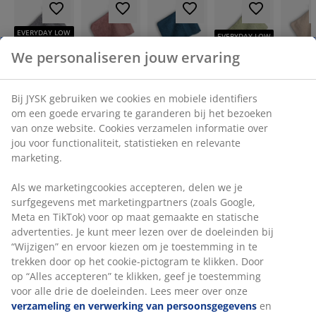
EVERYDAY LOW
EVERYDAY LOW
PRICE
PRICE
We personaliseren jouw ervaring
UPPSALA
Basic
Gold
Gold
UPPSALA
KARLSTAD
KARLSTAD
KARLS
Bij JYSK gebruiken we cookies en mobiele identifiers
Washandje
om een goede ervaring te garanderen bij het bezoeken
Washandje
Washandje
Washandje
Washa
UPPSALA
van onze website. Cookies verzamelen informatie over
UPPSALA
KARLSTAD
KARLSTAD
KARLS
14x20
jou voor functionaliteit, statistieken en relevante
14x20 grijs
15x20 taupe
15x20
15x20 
lichtgroen
marketing.
donkerblauw
0,30
2 voor
2 vo
0,30
Als we marketingcookies accepteren, delen we je
/stuk
/stuk
2 voor
surfgegevens met marketingpartners (zoals Google,
1,99
1,99
+
3
+
3
Meta en TikTok) voor op maat gemaakte en statische
1,99
1,39 /stuk
1,39 /stuk
advertenties. Je kunt meer lezen over de doeleinden bij
+
9
1,39 /stuk
“Wijzigen” en ervoor kiezen om je toestemming in te
+
9
trekken door op het cookie-pictogram te klikken. Door
op “Alles accepteren” te klikken, geef je toestemming
voor alle drie de doeleinden. Lees meer over onze
verzameling en verwerking van persoonsgegevens
en
Gastendoeken