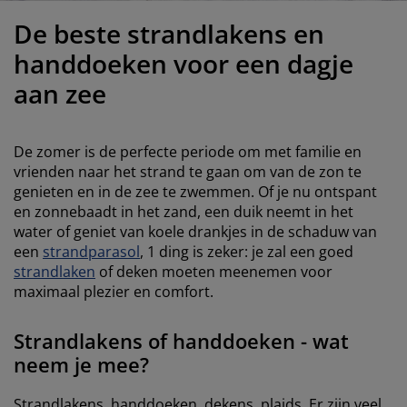
eubelonderhoud
uitenverlichting
nsectenhorren
oeslakens
edbodems
rlichting
De beste strandlakens en
aamfolie
amping
leerkasten
attenbodems
uishoud
handdoeken voor een dagje
aan zee
ccessoires
laapkamermeubelen
indermatrassen
inderkamer
inderbedden
assen/strijken
De zomer is de perfecte periode om met familie en
vrienden naar het strand te gaan om van de zon te
uisdierartikelen
genieten en in de zee te zwemmen. Of je nu ontspant
en zonnebaadt in het zand, een duik neemt in het
water of geniet van koele drankjes in de schaduw van
een
strandparasol
, 1 ding is zeker: je zal een goed
strandlaken
of deken moeten meenemen voor
maximaal plezier en comfort.
Strandlakens of handdoeken - wat
neem je mee?
Strandlakens, handdoeken, dekens, plaids. Er zijn veel