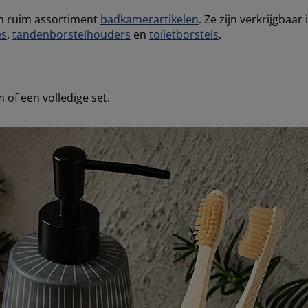
n ruim assortiment
badkamerartikelen
. Ze zijn verkrijgbaar
es
,
tandenborstelhouders
en
toiletborstels
.
 of een volledige set.