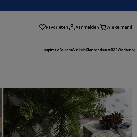
Favorieten
Aanmelden
Winkelmand
Inspiratie
Folders
Winkels
Klantendienst
B2B
Werkenbij