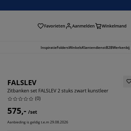
Favorieten
Aanmelden
Winkelmand
Inspiratie
Folders
Winkels
Klantendienst
B2B
Werkenbij
FALSLEV
Zitbanken set FALSLEV 2 stuks zwart kunstleer
(
0
)
575,-
/set
Aanbieding is geldig t.e.m 29.08.2026