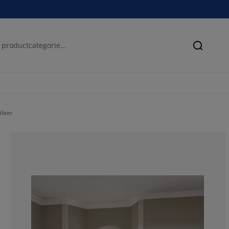
Zoeken
tleer