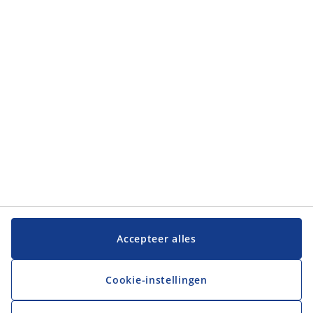
Klantendienst
JYSK
JYSK
Hoofdkantoor
Volg JYSK
Taal