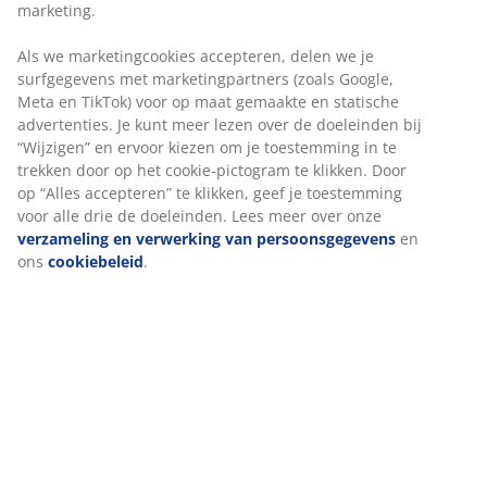
Flexibele bezorgopties
Snelle en gemakkelijke bezorgopties
3-zitsbank van kunstleer. Zitkussen met pocketveren en
schuimvulling. Rugkussen in schuim. Poten in massief
hout. B216 x H78 x D84 cm
Artikelnummer: 3630125
Montage instructies
Specificaties
Beoordelingen