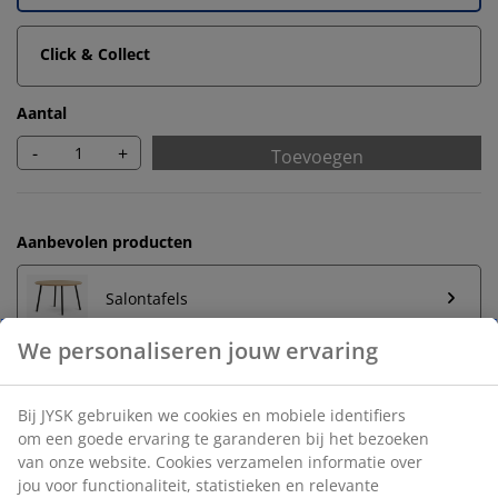
Click & Collect
Aantal
-
+
Toevoegen
Aanbevolen producten
Salontafels
Onbeperkt retourneren
Geen tijdslimiet - retourneer in iedere JYSK-winkel
Prijsgarantie
30 dagen prijsgarantie op alle artikelen