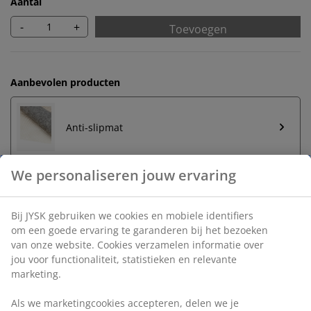
Aantal
-
+
Toevoegen
Aanbevolen producten
Anti-slipmat
Onbeperkt retourneren
Geen tijdslimiet - retourneer in iedere JYSK-winkel
Prijsgarantie
30 dagen prijsgarantie op alle artikelen
Flexibele bezorgopties
Snelle en gemakkelijke bezorgopties