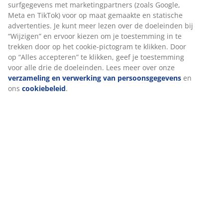
Artikelnummer: 5803144
Specificaties
Beoordelingen
(
166
)
Levering