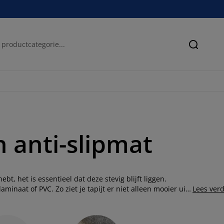
Zoeken
 anti-slipmat
bt, het is essentieel dat deze stevig blijft liggen.
minaat of PVC. Zo ziet je tapijt er niet alleen mooier uit
Lees ver
rg belangrijk om een anti-slipmat onder je tapijt of
ft.