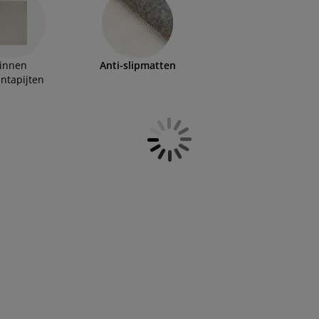
innen
Anti-slipmatten
entapijten