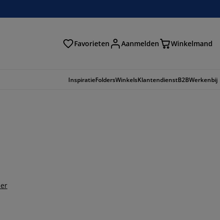
Favorieten
Aanmelden
Winkelmand
Inspiratie
Folders
Winkels
Klantendienst
B2B
Werkenbij
der