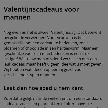
eubelonderhoud
uitenverlichting
nsectenhorren
oeslakens
edbodems
rlichting
Valentijnscadeaus voor
aamfolie
amping
leerkasten
attenbodems
uishoud
mannen
ccessoires
laapkamermeubelen
indermatrassen
inderkamer
Nog even en het is alweer Valentijnsdag. Dat betekent
inderbedden
assen/strijken
uw geliefde verwennen! Voor vrouwen is het
gemakkelijk om een cadeau te bedenken, zoals
bloemen of chocolade in een hartjesvorm. Maar een
uisdierartikelen
geschenkje voor een man bedenken is een stuk
lastiger! Wilt u uw man of vriend verrassen met een
leuk cadeau maar heeft u geen idee wat u moet geven?
Wij hebben wat ideeën op een rij gezet voor
verschillende typen mannen.
Laat zien hoe goed u hem kent
Voordat u gelijk naar de winkel rent om een standaard
cadeau - zoals een paar sokken of aftershave - te