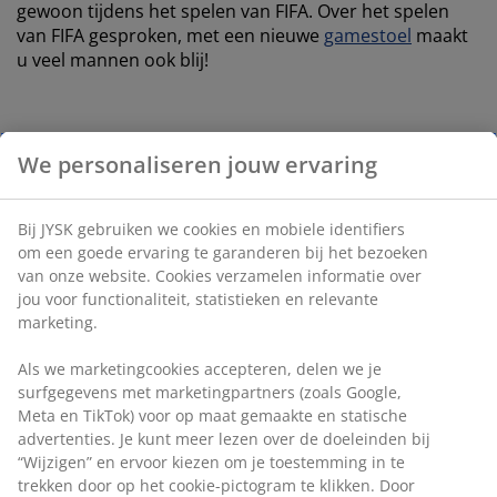
gewoon tijdens het spelen van FIFA. Over het spelen
van FIFA gesproken, met een nieuwe
gamestoel
maakt
u veel mannen ook blij!
Valentijnscadeaus voor de
We personaliseren jouw ervaring
intellectueel
Bij JYSK gebruiken we cookies en mobiele identifiers
Leest uw man of vriend graag boeken, bladen of
om een goede ervaring te garanderen bij het bezoeken
wetenschappelijke artikelen onder het genot van een
van onze website. Cookies verzamelen informatie over
kop koffie? Een
comforatable fauteuil
in combinatie
jou voor functionaliteit, statistieken en relevante
met een
bijzettafel
vallen vast in de smaak. Of wat
marketing.
dacht u van een
stijlvolle lamp
? Handig om te
gebruiken bij het lezen.
Als we marketingcookies accepteren, delen we je
surfgegevens met marketingpartners (zoals Google,
Meta en TikTok) voor op maat gemaakte en statische
advertenties. Je kunt meer lezen over de doeleinden bij
Valentijnscadeaus voor de
“Wijzigen” en ervoor kiezen om je toestemming in te
natuurliefhebber
trekken door op het cookie-pictogram te klikken. Door