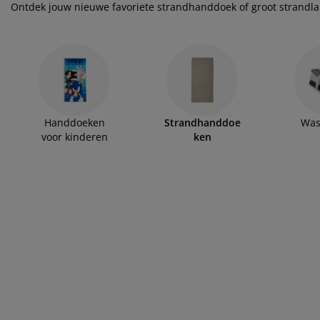
ubelonderhoud
itenverlichting
sectenhorren
eslakens
edbodems
rlichting
Ontdek jouw nieuwe favoriete strandhanddoek of groot strandlak
amfolie
mping
eerkasten
ttenbodems
ishoud
cessoires
aapkamermeubelen
ndermatrassen
nderkamer
nderbedden
ssen/strijken
Handdoeken
Strandhanddoe
Was
voor kinderen
ken
isdierartikelen