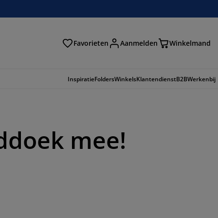
Favorieten
Aanmelden
Winkelmand
Inspiratie
Folders
Winkels
Klantendienst
B2B
Werkenbij
ddoek mee!