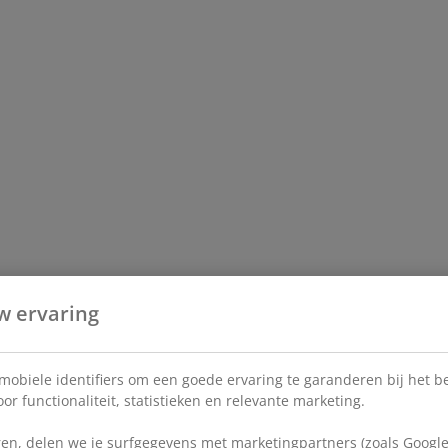
w ervaring
 mobiele identifiers om een goede ervaring te garanderen bij het 
or functionaliteit, statistieken en relevante marketing.
en, delen we je surfgegevens met marketingpartners (zoals Google