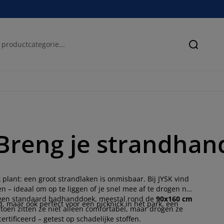
Zoeken
reng je strandhan
lant: een groot strandlaken is onmisbaar. Bij JYSK vind
n – ideaal om op te liggen of je snel mee af te drogen na
n een standaard badhanddoek, meestal rond de
90x160 cm
, maar ook perfect voor een picknick in het park, een
atoen zitten ze niet alleen comfortabel, maar drogen ze
tificeerd – getest op schadelijke stoffen.