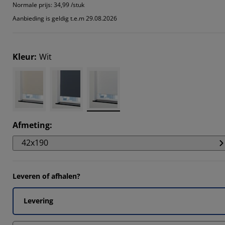
9092%
Normale prijs:
34,99 /stuk
Aanbieding is geldig t.e.m 29.08.2026
9092%
Kleur
:
Wit
18183%
Afmeting
:
42x190
Leveren of afhalen?
Levering