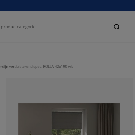
Zoeken
rdijn verduisterend spec. ROLLA 42x190 wit
63.6363636363