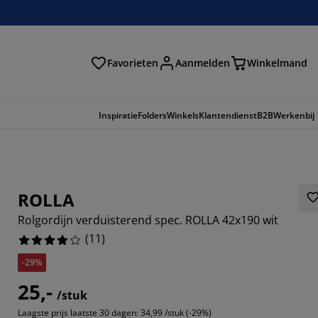
Favorieten
Aanmelden
Winkelmand
Inspiratie
Folders
Winkels
Klantendienst
B2B
Werkenbij
ROLLA
Rolgordijn verduisterend spec. ROLLA 42x190 wit
(
11
)
-29%
25,-
/stuk
6363%
Laagste prijs laatste 30 dagen:
34,99 /stuk (-29%)