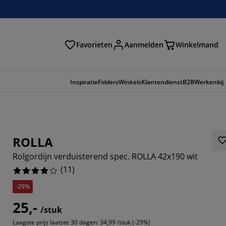
Favorieten
Aanmelden
Winkelmand
Inspiratie
Folders
Winkels
Klantendienst
B2B
Werkenbij
ROLLA
Rolgordijn verduisterend spec. ROLLA 42x190 wit
(
11
)
-29%
25,-
/stuk
6363%
Laagste prijs laatste 30 dagen:
34,99 /stuk (-29%)