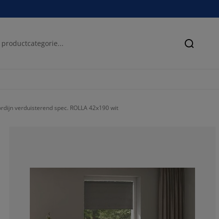
Zoeken
rdijn verduisterend spec. ROLLA 42x190 wit
63.6363636363