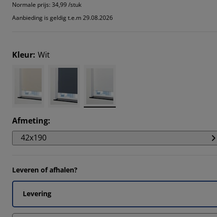
9092%
Normale prijs:
34,99 /stuk
Aanbieding is geldig t.e.m 29.08.2026
9092%
Kleur
:
Wit
18183%
Afmeting
:
42x190
Leveren of afhalen?
Levering