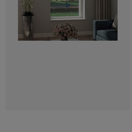
0%
0%
0%
12.5%