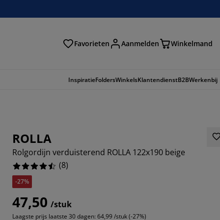
Favorieten
Aanmelden
Winkelmand
Inspiratie
Folders
Winkels
Klantendienst
B2B
Werkenbij
ROLLA
Rolgordijn verduisterend ROLLA 122x190 beige
(
8
)
-27%
47,50
/stuk
Laagste prijs laatste 30 dagen:
64,99 /stuk (-27%)