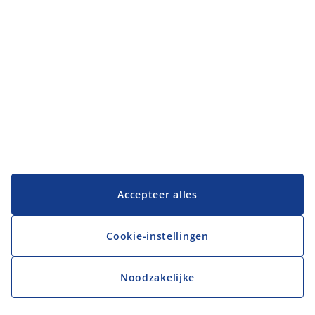
JYSK
JYSK
Hoofdkantoor
Volg JYSK
Taal