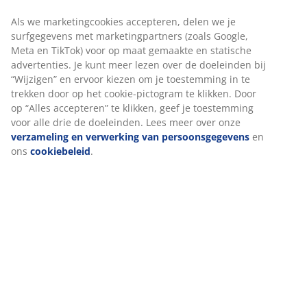
Specificaties
We personaliseren jouw ervaring
Bij JYSK gebruiken we cookies en mobiele identifiers om een
Beoordelingen
goede ervaring te garanderen bij het bezoeken van onze websit
(
611
)
Cookies verzamelen informatie over jou voor functionaliteit,
statistieken en relevante marketing.
Als we marketingcookies accepteren, delen we je surfgegevens
Levering
met marketingpartners (zoals Google, Meta en TikTok) voor op
maat gemaakte en statische advertenties. Je kunt meer lezen ov
de doeleinden bij “Wijzigen” en ervoor kiezen om je toestemmin
in te trekken door op het cookie-pictogram te klikken. Door op
“Alles accepteren” te klikken, geef je toestemming voor alle drie
de doeleinden. Lees meer over onze
verzameling en verwerkin
van persoonsgegevens
en ons
cookiebeleid
.