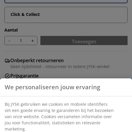
Click & Collect
Aantal
-
+
Toevoegen
Onbeperkt retourneren
Geen tijdslimiet - retourneer in iedere JYSK-winkel
Prijsgarantie
30 dagen prijsgarantie op alle artikelen
Flexibele bezorgopties
Snelle en gemakkelijke bezorgopties
Artikelnummer: 5530834
Montage instructies