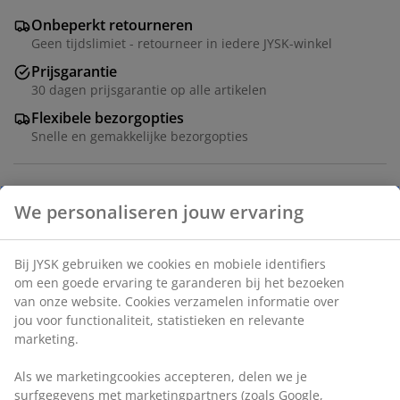
Onbeperkt retourneren
Geen tijdslimiet - retourneer in iedere JYSK-winkel
Prijsgarantie
30 dagen prijsgarantie op alle artikelen
Flexibele bezorgopties
Snelle en gemakkelijke bezorgopties
Artikelnummer: 5529903
Specificaties
We personaliseren jouw ervaring
Beoordelingen
Bij JYSK gebruiken we cookies en mobiele identifiers om een
(
45
)
goede ervaring te garanderen bij het bezoeken van onze