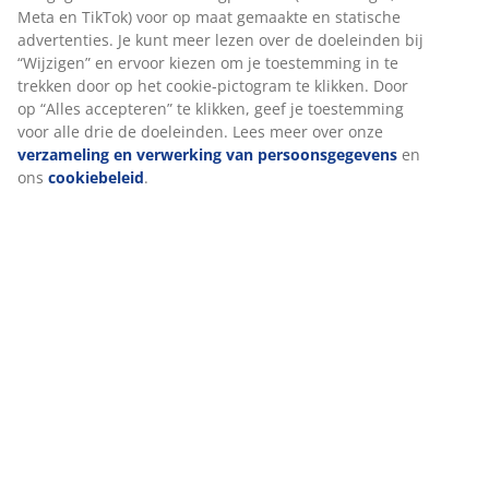
website. Cookies verzamelen informatie over jou voor
functionaliteit, statistieken en relevante marketing.
Levering
Als we marketingcookies accepteren, delen we je
surfgegevens met marketingpartners (zoals Google, Meta en
TikTok) voor op maat gemaakte en statische advertenties. Je
kunt meer lezen over de doeleinden bij “Wijzigen” en ervoor
kiezen om je toestemming in te trekken door op het cookie-
pictogram te klikken. Door op “Alles accepteren” te klikken,
geef je toestemming voor alle drie de doeleinden. Lees
meer over onze
verzameling en verwerking van
persoonsgegevens
en ons
cookiebeleid
.