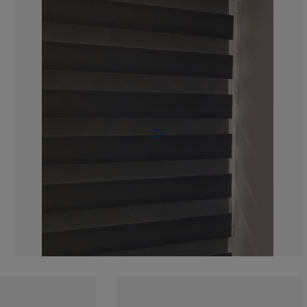
10.77586206896
0.862068965517
2.155172413793
2.586206896551