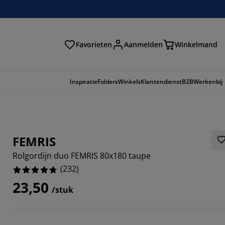
Favorieten
Aanmelden
Winkelmand
Inspiratie
Folders
Winkels
Klantendienst
B2B
Werkenbij
FEMRIS
Rolgordijn duo FEMRIS 80x180 taupe
(
232
)
23,50
/stuk
241%