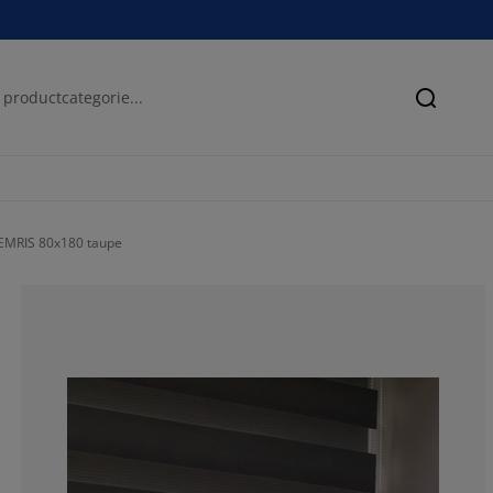
Zoeken
FEMRIS 80x180 taupe
83.62068965517