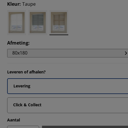
5516%
Kleur
:
Taupe
2413%
1036%
724%
Afmeting
:
80x180
Leveren of afhalen?
Levering
Click & Collect
Aantal