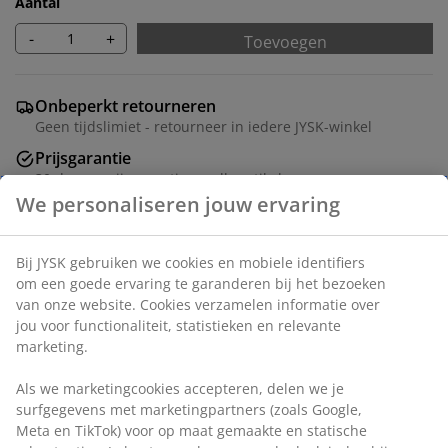
Aantal
-
+
Toevoegen
Onbeperkt retourneren
Geen tijdslimiet - retourneer in iedere JYSK-winkel
Prijsgarantie
30 dagen prijsgarantie op alle artikelen
Flexibele bezorgopties
Snelle en gemakkelijke bezorgopties
Artikelnummer: 5529527
Montage instructies
Specificaties