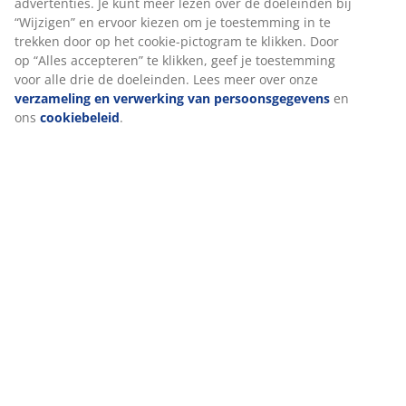
Beoordelingen
(
233
)
Levering
We personaliseren jouw ervaring
Bij JYSK gebruiken we cookies en mobiele identifiers om een go
ervaring te garanderen bij het bezoeken van onze website. Cook
verzamelen informatie over jou voor functionaliteit, statistieken
relevante marketing.
Als we marketingcookies accepteren, delen we je surfgegevens 
marketingpartners (zoals Google, Meta en TikTok) voor op maat
en statische advertenties. Je kunt meer lezen over de doeleinden
“Wijzigen” en ervoor kiezen om je toestemming in te trekken doo
cookie-pictogram te klikken. Door op “Alles accepteren” te klikken