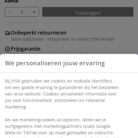
Aantal
-
+
Toevoegen
Onbeperkt retourneren
Geen tijdslimiet - retourneer in iedere JYSK-winkel
Prijsgarantie
30 dagen prijsgarantie op alle artikelen
Flexibele bezorgopties
Snelle en gemakkelijke bezorgopties
Artikelnummer: 5529531
Montage instructies
Specificaties