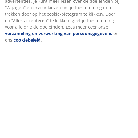
Beoordelingen
(
232
)
Levering
We personaliseren jouw ervaring
Bij JYSK gebruiken we cookies en mobiele identifiers om een go
ervaring te garanderen bij het bezoeken van onze website. Cook
verzamelen informatie over jou voor functionaliteit, statistieken
relevante marketing.
Als we marketingcookies accepteren, delen we je surfgegevens 
marketingpartners (zoals Google, Meta en TikTok) voor op maat
en statische advertenties. Je kunt meer lezen over de doeleinden
“Wijzigen” en ervoor kiezen om je toestemming in te trekken doo
cookie-pictogram te klikken. Door op “Alles accepteren” te klikken