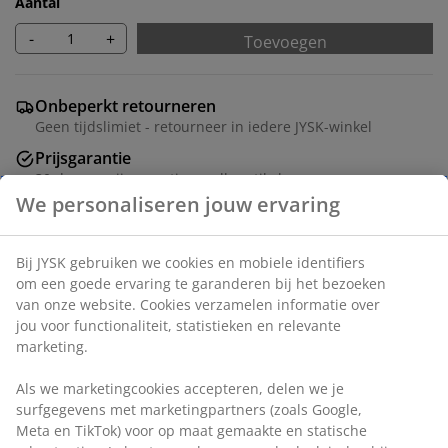
Aantal
-
+
Toevoegen
Onbeperkt retourneren
Geen tijdslimiet - retourneer in iedere JYSK-winkel
Prijsgarantie
30 dagen prijsgarantie op alle artikelen
Flexibele bezorgopties
Snelle en gemakkelijke bezorgopties
Artikelnummer: 5540016
Montage instructies
Specificaties