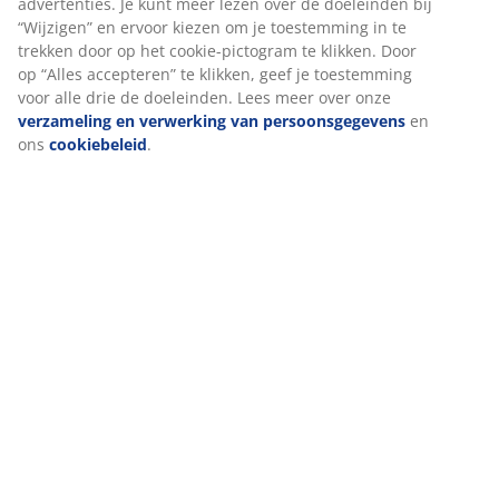
Bij JYSK gebruiken we cookies en mobiele identifiers om een
Beoordelingen
goede ervaring te garanderen bij het bezoeken van onze websit
(
124
)
Cookies verzamelen informatie over jou voor functionaliteit,
statistieken en relevante marketing.
Als we marketingcookies accepteren, delen we je surfgegevens
Levering
met marketingpartners (zoals Google, Meta en TikTok) voor op
maat gemaakte en statische advertenties. Je kunt meer lezen ov
de doeleinden bij “Wijzigen” en ervoor kiezen om je toestemmin
in te trekken door op het cookie-pictogram te klikken. Door op
“Alles accepteren” te klikken, geef je toestemming voor alle drie
de doeleinden. Lees meer over onze
verzameling en verwerkin
van persoonsgegevens
en ons
cookiebeleid
.