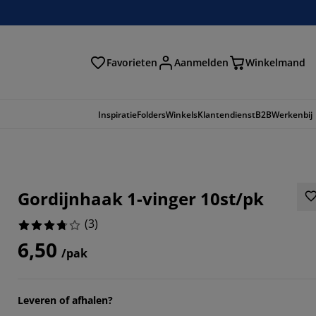
Favorieten
Aanmelden
Winkelmand
Inspiratie
Folders
Winkels
Klantendienst
B2B
Werkenbij
Gordijnhaak 1-vinger 10st/pk
(
3
)
6,50
/pak
3333%
Leveren of afhalen?