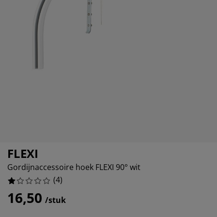
ubelonderhoud
itenverlichting
sectenhorren
eslakens
edbodems
rlichting
0%
amfolie
mping
eerkasten
ttenbodems
ishoud
0%
cessoires
0%
aapkamermeubelen
ndermatrassen
nderkamer
100%
nderbedden
ssen/strijken
isdierartikelen
FLEXI
Gordijnaccessoire hoek FLEXI 90° wit
(
4
)
16,50
/stuk