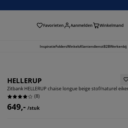
Favorieten
Aanmelden
Winkelmand
Inspiratie
Folders
Winkels
Klantendienst
B2B
Werkenbij
HELLERUP
Zitbank HELLERUP chaise longue beige stof/naturel eike
(
8
)
649,-
/stuk