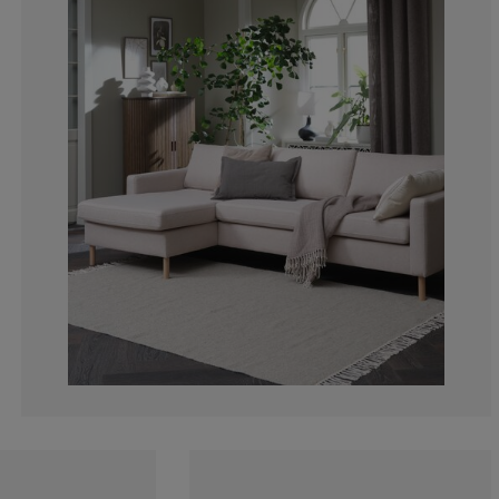
37.5%
0%
0%
12.5%