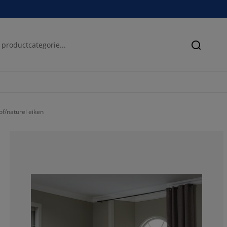
Zoeken
f/naturel eiken
50%