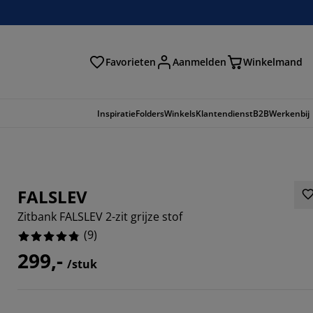
Favorieten
Aanmelden
Winkelmand
Inspiratie
Folders
Winkels
Klantendienst
B2B
Werkenbij
FALSLEV
Zitbank FALSLEV 2-zit grijze stof
(
9
)
299,-
/stuk
7779%