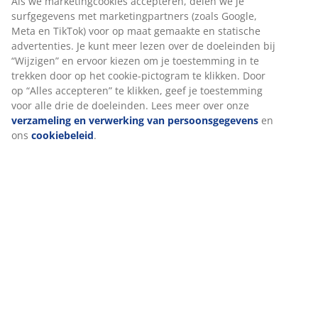
Artikelnummer: S000805
De set bestaat uit de volgende items
Specificaties
Beoordelingen
(
10
)
Levering