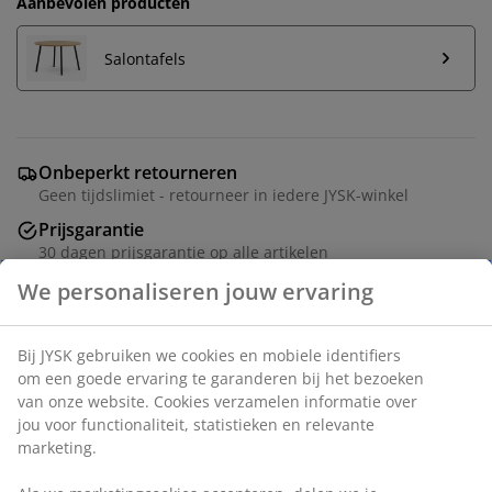
Aanbevolen producten
Salontafels
Onbeperkt retourneren
Geen tijdslimiet - retourneer in iedere JYSK-winkel
Prijsgarantie
30 dagen prijsgarantie op alle artikelen
Flexibele bezorgopties
Snelle en gemakkelijke bezorgopties
Modulaire bank bestaande uit 4 modules. 1
middenmodule, 2 hoek-/eindmodules en 1 chaise
longue/poefmodule: Stof. Zit- en rugkussens in schuim.