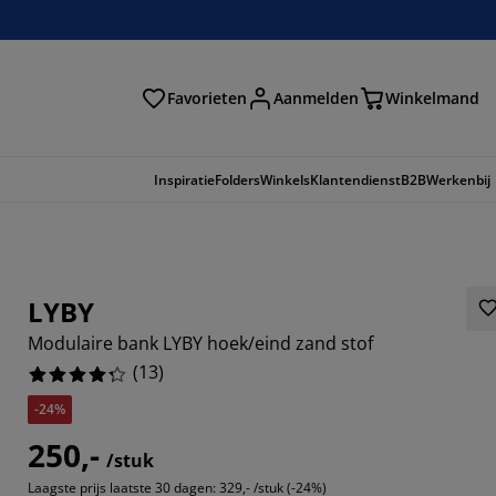
Favorieten
Aanmelden
Winkelmand
Inspiratie
Folders
Winkels
Klantendienst
B2B
Werkenbij
LYBY
Modulaire bank LYBY hoek/eind zand stof
(
13
)
-24%
250,-
/stuk
6154%
Laagste prijs laatste 30 dagen:
329,- /stuk (-24%)