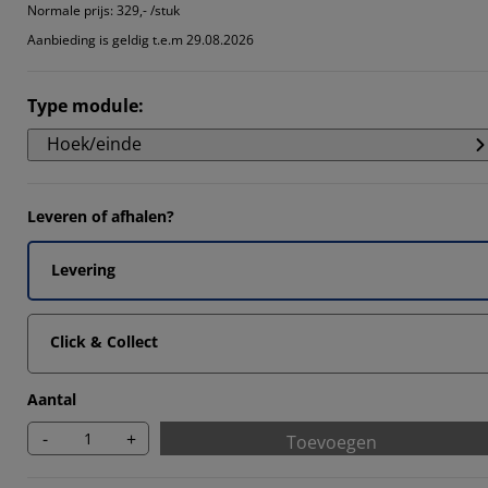
15385%
Normale prijs:
329,- /stuk
Aanbieding is geldig t.e.m 29.08.2026
15385%
76925%
Type module
:
Hoek/einde
Leveren of afhalen?
Levering
Click & Collect
Aantal
-
+
Toevoegen