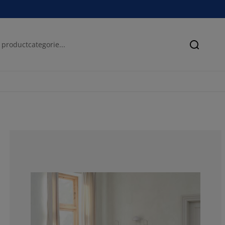
Zoeken
61.5384615384