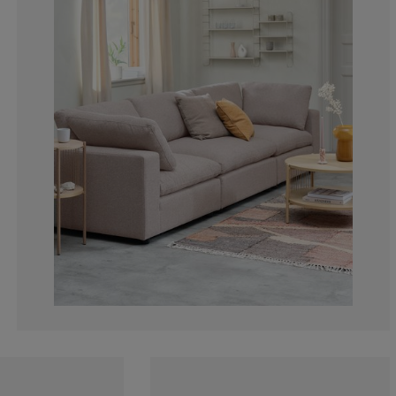
15.3846153846
15.3846153846
7.69230769230
0%