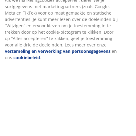
voor modulaire bank. B98 x H81 x D98 cm
Artikelnummer: 3630142
Montage instructies
Specificaties
Beoordelingen
(
14
)
Levering