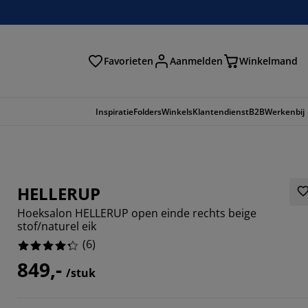
Favorieten
Aanmelden
Winkelmand
Inspiratie
Folders
Winkels
Klantendienst
B2B
Werkenbij
HELLERUP
Hoeksalon HELLERUP open einde rechts beige
stof/naturel eik
(
6
)
849,-
/stuk
3334%