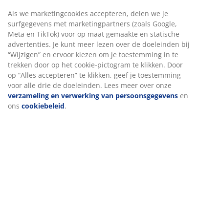
4-zitsbank van stof. Zit- en rugkussens van schuim.
Poten van massief eiken. Kan niet worden gespiegeld.
B271 x H82 x D90/206 cm
Artikelnummer: 3690481
Montage instructies
We personaliseren jouw ervaring
Specificaties
Bij JYSK gebruiken we cookies en mobiele identifiers om een go
ervaring te garanderen bij het bezoeken van onze website. Cook
verzamelen informatie over jou voor functionaliteit, statistieken
relevante marketing.
Beoordelingen
(
2
)
Als we marketingcookies accepteren, delen we je surfgegevens 
marketingpartners (zoals Google, Meta en TikTok) voor op maat
gemaakte en statische advertenties. Je kunt meer lezen over de