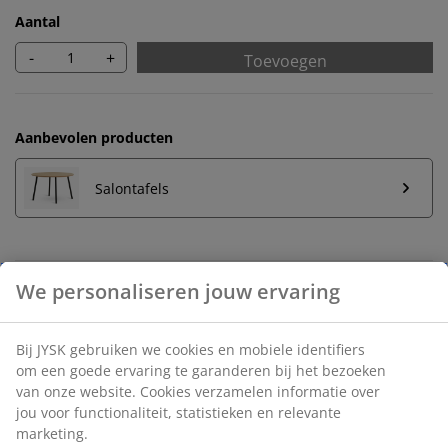
Aantal
-
+
Toevoegen
Aanbevolen producten
Salontafels
Onbeperkt retourneren
Geen tijdslimiet - retourneer in iedere JYSK-winkel
Prijsgarantie
30 dagen prijsgarantie op alle artikelen
Flexibele bezorgopties
Snelle en gemakkelijke bezorgopties