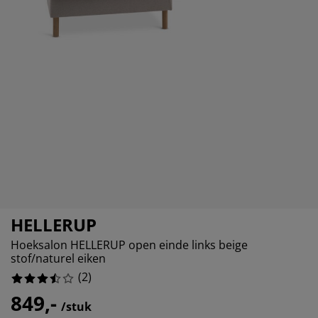
ubelonderhoud
itenverlichting
sectenhorren
eslakens
edbodems
rlichting
50%
amfolie
mping
eerkasten
ttenbodems
ishoud
50%
cessoires
0%
aapkamermeubelen
ndermatrassen
nderkamer
0%
nderbedden
ssen/strijken
isdierartikelen
HELLERUP
Hoeksalon HELLERUP open einde links beige
stof/naturel eiken
(
2
)
849,-
/stuk