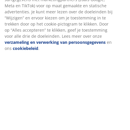
Montage instructies
Specificaties
Beoordelingen
(
3
)
Levering