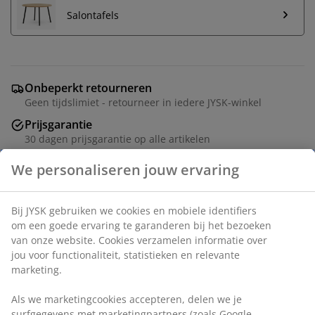
Salontafels
Onbeperkt retourneren
Geen tijdslimiet - retourneer in iedere JYSK-winkel
Prijsgarantie
30 dagen prijsgarantie op alle artikelen
Flexibele bezorgopties
Snelle en gemakkelijke bezorgopties
6-zitsbank van stof. Zit- en rugkussens van schuim.
Poten van massief eiken. Kan niet worden gespiegeld.
B292 x H78 x D90/137/201 cm
Artikelnummer: 3690477