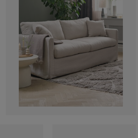
14.28571428571
0%
0%
7.14285714285