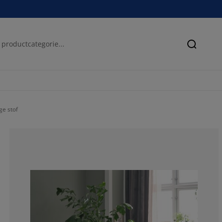
Zoeken
e stof
78.5714285714