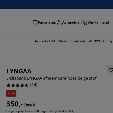
Favorieten
Aanmelden
Winkelmand
Inspiratie
Folders
Winkels
Klantendienst
B2B
Werkenbij
LYNGAA
3-zitsbank LYNGAA afneembare hoes beige stof
(
14
)
-25%
350,-
/stuk
2857%
Laagste prijs laatste 30 dagen:
469,- /stuk (-25%)