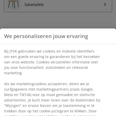
Salontafels
Onbeperkt retourneren
Geen tijdslimiet - retourneer in iedere JYSK-winkel
Prijsgarantie
30 dagen prijsgarantie op alle artikelen
Flexibele bezorgopties
Snelle en gemakkelijke bezorgopties
3-zitsbank in stof. Zitkussen met pocketveren en
schuimvulling. Rugkussen van schuim. Incl. gevoerde
We personaliseren jouw ervaring
kussens voor de armleuningen. Poten in chroom. B200
x H70 x D75 cm
Bij JYSK gebruiken we cookies en mobiele identifiers om een