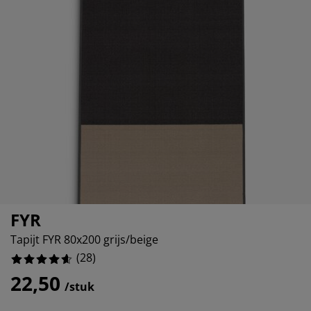
ubelonderhoud
itenverlichting
sectenhorren
eslakens
edbodems
rlichting
85714285714%
amfolie
mping
eerkasten
ttenbodems
ishoud
7142857142%
cessoires
0%
aapkamermeubelen
ndermatrassen
nderkamer
8571428571%
nderbedden
ssen/strijken
isdierartikelen
FYR
Tapijt FYR 80x200 grijs/beige
(
28
)
22,50
/stuk