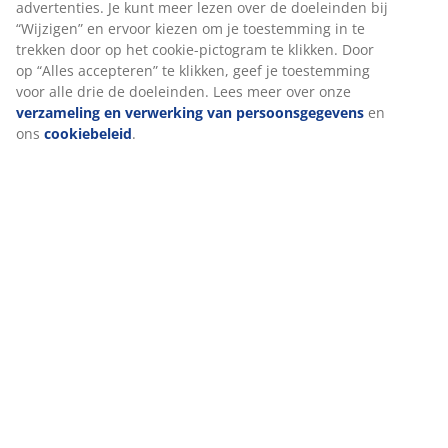
Beoordelingen
(
324
)
Levering
We personaliseren jouw ervaring