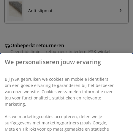
Anti-slipmat
Onbeperkt retourneren
Geen tijdslimiet - retourneer in iedere JYSK-winkel
Prijsgarantie
30 dagen prijsgarantie op alle artikelen
Flexibele bezorgopties
Snelle en gemakkelijke bezorgopties
Artikelnummer: 6521642
Specificaties