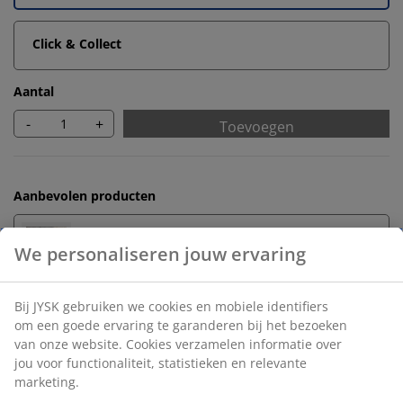
Click & Collect
Aantal
-
+
Toevoegen
Aanbevolen producten
Anti-slipmat
Onbeperkt retourneren
Geen tijdslimiet - retourneer in iedere JYSK-winkel