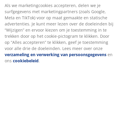
Prijsgarantie
30 dagen prijsgarantie op alle artikelen
Flexibele bezorgopties
Snelle en gemakkelijke bezorgopties
Artikelnummer: 6517344
Specificaties
Beoordelingen
(
18
)
Levering