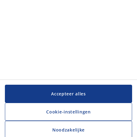
JYSK
JYSK
Hoofdkantoor
Volg JYSK
Taal