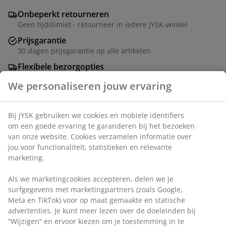
Onbeperkt retourneren
Geen tijdslimiet - retourneer in iedere JYSK-winkel
Prijsgarantie
30 dagen prijsgarantie op alle artikelen
Flexibele bezorgopties
Snelle en gemakkelijke bezorgopties
Artikelnummer: 1760140
We personaliseren jouw ervaring
Specificaties
Bij JYSK gebruiken we cookies en mobiele identifiers om een
goede ervaring te garanderen bij het bezoeken van onze
website. Cookies verzamelen informatie over jou voor
Beoordelingen
functionaliteit, statistieken en relevante marketing.
(
1
)
Als we marketingcookies accepteren, delen we je