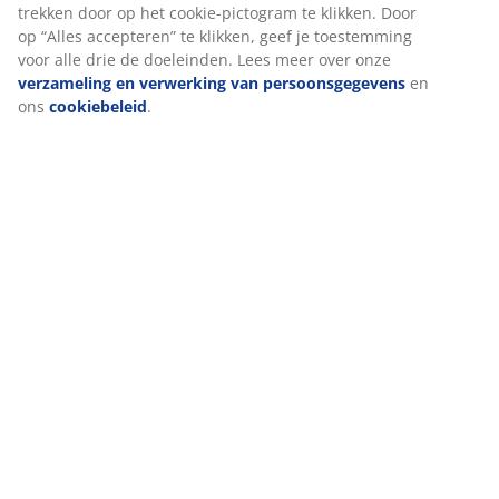
surfgegevens met marketingpartners (zoals Google, Meta en
TikTok) voor op maat gemaakte en statische advertenties. Je
Levering
kunt meer lezen over de doeleinden bij “Wijzigen” en ervoor
kiezen om je toestemming in te trekken door op het cookie-
pictogram te klikken. Door op “Alles accepteren” te klikken,
geef je toestemming voor alle drie de doeleinden. Lees
meer over onze
verzameling en verwerking van
persoonsgegevens
en ons
cookiebeleid
.