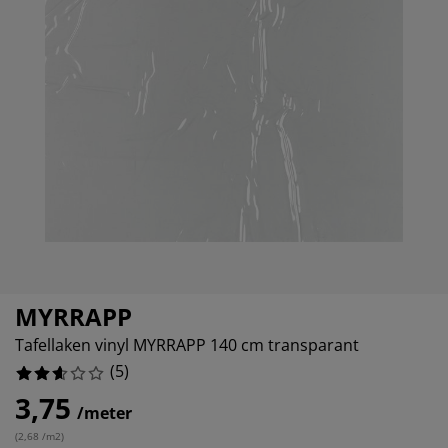
eubelonderhoud
itenverlichting
nsectenhorren
oeslakens
edbodems
rlichting
aamfolie
amping
leerkasten
attenbodems
uishoud
ccessoires
laapkamermeubelen
indermatrassen
inderkamer
inderbedden
assen/strijken
isdierartikelen
MYRRAPP
Tafellaken vinyl MYRRAPP 140 cm transparant
(
5
)
3,75
/meter
(
2,68 /m2
)