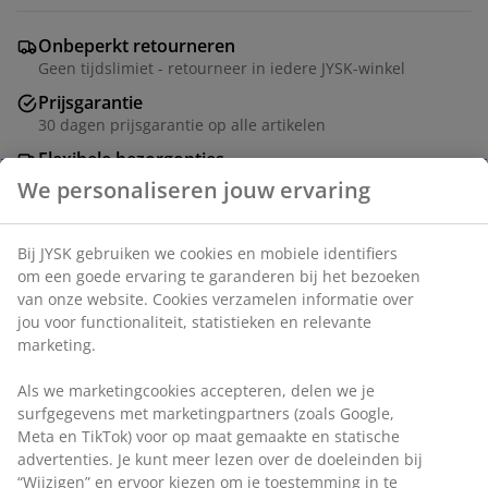
Onbeperkt retourneren
Geen tijdslimiet - retourneer in iedere JYSK-winkel
Prijsgarantie
30 dagen prijsgarantie op alle artikelen
Flexibele bezorgopties
Snelle en gemakkelijke bezorgopties
Artikelnummer: 1759744
Specificaties
Beoordelingen
(
16
)