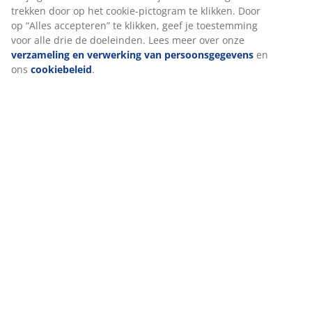
We personaliseren jouw ervaring
Levering
Bij JYSK gebruiken we cookies en mobiele identifiers om een go
ervaring te garanderen bij het bezoeken van onze website. Cook
verzamelen informatie over jou voor functionaliteit, statistieken
relevante marketing.
Als we marketingcookies accepteren, delen we je surfgegevens 
marketingpartners (zoals Google, Meta en TikTok) voor op maat
gemaakte en statische advertenties. Je kunt meer lezen over de
doeleinden bij “Wijzigen” en ervoor kiezen om je toestemming in
trekken door op het cookie-pictogram te klikken. Door op “Alles
accepteren” te klikken, geef je toestemming voor alle drie de
doeleinden. Lees meer over onze
verzameling en verwerking v
persoonsgegevens
en ons
cookiebeleid
.