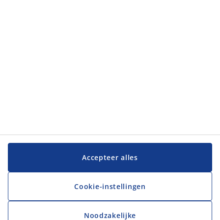
JYSK
JYSK
Hoofdkantoor
Volg JYSK
Taal